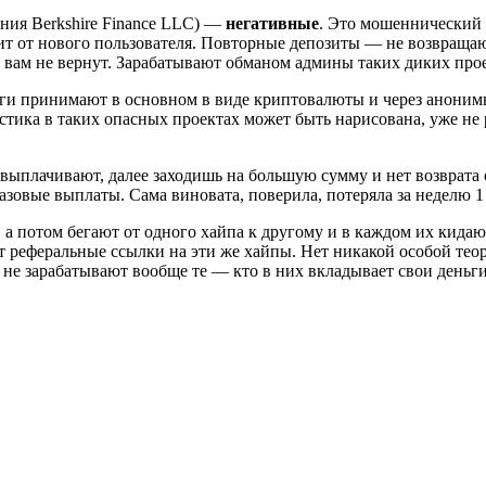
пания Berkshire Finance LLC) —
негативные
. Это мошеннический 
ит от нового пользователя. Повторные депозиты — не возвраща
 вам не вернут. Зарабатывают обманом админы таких диких про
ьги принимают в основном в виде криптовалюты и через аноним
истика в таких опасных проектах может быть нарисована, уже не
выплачивают, далее заходишь на большую сумму и нет возврата 
азовые выплаты. Сама виновата, поверила, потеряла за неделю 1
е, а потом бегают от одного хайпа к другому и в каждом их ки
ют реферальные ссылки на эти же хайпы. Нет никакой особой тео
 не зарабатывают вообще те — кто в них вкладывает свои деньги