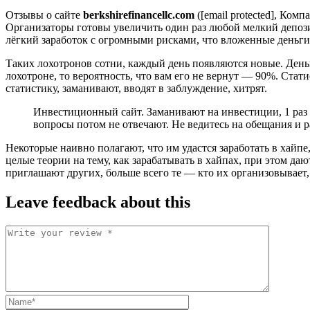
Отзывы о сайте
berkshirefinancellc.com
([email protected], Ком
Организаторы готовы увеличить один раз любой мелкий депоз
лёгкий заработок с огромными рисками, что вложенные деньги
Таких лохотронов сотни, каждый день появляются новые. Ден
лохотроне, то вероятность, что вам его не вернут — 90%. Стат
статистику, заманивают, вводят в заблуждение, хитрят.
Инвестиционный сайт. Заманивают на инвестиции, 1 раз 
вопросы потом не отвечают. Не ведитесь на обещания и р
Некоторые наивно полагают, что им удастся заработать в хайп
целые теории на тему, как зарабатывать в хайпах, при этом да
приглашают других, больше всего те — кто их организовывает,
Leave feedback about this