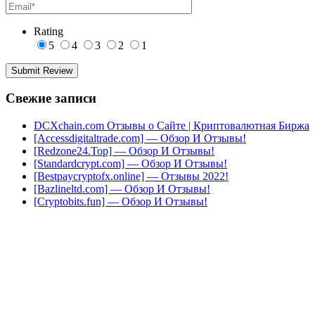
Rating
5
4
3
2
1
Свежие записи
DCXchain.com Отзывы о Сайте | Криптовалютная Биржа
[Accessdigitaltrade.com] — Обзор И Отзывы!
[Redzone24.Top] — Обзор И Отзывы!
[Standardcrypt.com] — Обзор И Отзывы!
[Bestpaycryptofx.online] — Отзывы 2022!
[Bazlineltd.com] — Обзор И Отзывы!
[Cryptobits.fun] — Обзор И Отзывы!