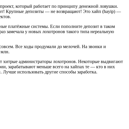
проект, который работает по принципу денежной ловушки.
ют! Крупные депозиты — не возвращают! Это хайп (hayip) —
ектов.
ные платёжные системы. Если пополните депозит в таком
 раз замечала у новых лохотронов такого типа нереальную
совсем. Все ходы продумали до мелочей. На звонки и
 млн.
дают хитрые администраторы лохотронов. Некоторые выдвигают
рии, зарабатывают меньше всего на хайпах те — кто в них
. Лучше использовать другие способы заработка.