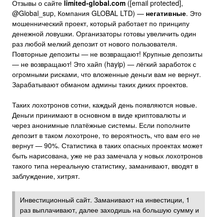
Отзывы о сайте
limited-global.com
([email protected],
@Global_sup, Компания GLOBAL LTD) —
негативные
. Это
мошеннический проект, который работает по принципу
денежной ловушки. Организаторы готовы увеличить один
раз любой мелкий депозит от нового пользователя.
Повторные депозиты — не возвращают! Крупные депозиты
— не возвращают! Это хайп (hayip) — лёгкий заработок с
огромными рисками, что вложенные деньги вам не вернут.
Зарабатывают обманом админы таких диких проектов.
Таких лохотронов сотни, каждый день появляются новые.
Деньги принимают в основном в виде криптовалюты и
через анонимные платёжные системы. Если пополните
депозит в таком лохотроне, то вероятность, что вам его не
вернут — 90%. Статистика в таких опасных проектах может
быть нарисована, уже не раз замечала у новых лохотронов
такого типа нереальную статистику, заманивают, вводят в
заблуждение, хитрят.
Инвестиционный сайт. Заманивают на инвестиции, 1
раз выплачивают, далее заходишь на большую сумму и