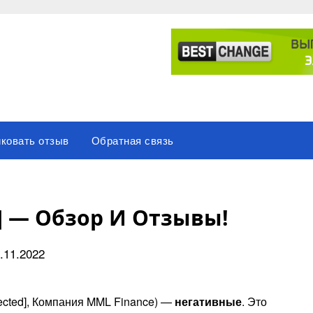
ковать отзыв
Обратная связь
] — Обзор И Отзывы!
.11.2022
tected], Компания MML Finance) —
негативные
. Это