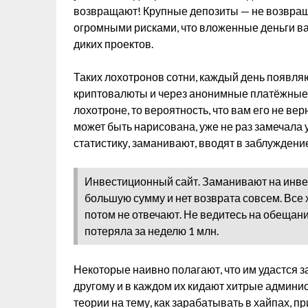
возвращают! Крупные депозиты — не возвращаю
огромными рисками, что вложенные деньги в
диких проектов.
Таких лохотронов сотни, каждый день появля
криптовалюты и через анонимные платёжные 
лохотроне, то вероятность, что вам его не ве
может быть нарисована, уже не раз замечала 
статистику, заманивают, вводят в заблуждение
Инвестиционный сайт. Заманивают на инвес
большую сумму и нет возврата совсем. Все
потом не отвечают. Не ведитесь на обещан
потеряла за неделю 1 млн.
Некоторые наивно полагают, что им удастся за
другому и в каждом их кидают хитрые админ
теории на тему, как зарабатывать в хайпах, п