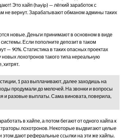
т! Это хайп (hayip) — лёгкий заработок с
ам не вернут. Зарабатывают обманом админы таких
ются новые. Деньги принимают в основном в виде
системы. Если пополните депозит в таком
рнут — 90%. Статистика в таких опасных проектах
у новых лохотронов такого типа нереальную
, хитрят.
тиции, 1 раз выплачивают, далее заходишь на
 ходы продумали до мелочей. На звонки и вопросы
ия и разовые выплаты. Сама виновата, поверила,
работать в хайпе, а потом бегают от одного хайпа к
истраторы лохотронов. Некоторые выдвигают целые
ри этом дают реферальные ссылки на эти же хайпы.