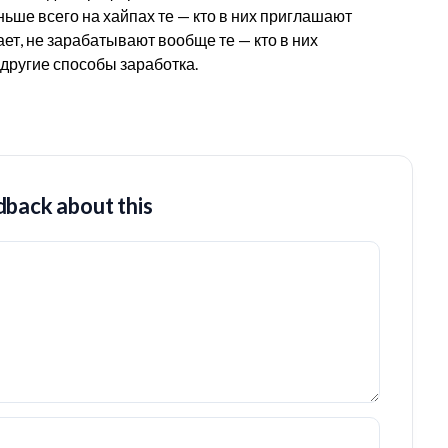
ьше всего на хайпах те — кто в них приглашают
ает, не зарабатывают вообще те — кто в них
другие способы заработка.
back about this